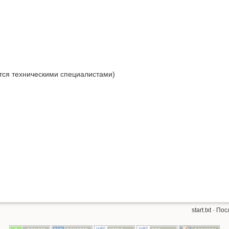
ся техническими специалистами)
start.txt
· Пос