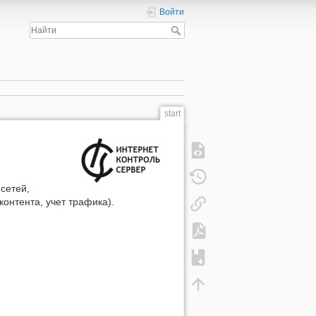
Войти
start
сетей,
онтента, учет трафика).