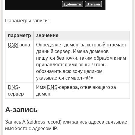
Параметры записи:
параметр
значение
DNS
-зона
Определяет домен, за который отвечает
данный сервер. Имена доменов
пишутся без точки, таким образом к ним
прибавляется имя зоны. Чтобы
обозначить всю зону целиком,
указывается символ «@».
DNS
-
Имя
DNS
-сервера, отвечающего за
сервер
домен.
A-запись
Запись A (address record) или запись адреса связывает
имя хоста с адресом IP.